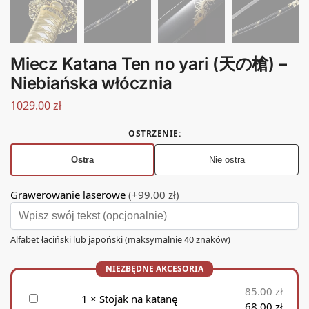
Miecz Katana Ten no yari (天の槍) –
Niebiańska włócznia
1029.00
zł
OSTRZENIE
:
Ostra
Nie ostra
Grawerowanie laserowe
(+99.00 zł)
Alfabet łaciński lub japoński (maksymalnie 40 znaków)
85.00
zł
S
1
×
Stojak na katanę
68.00
zł