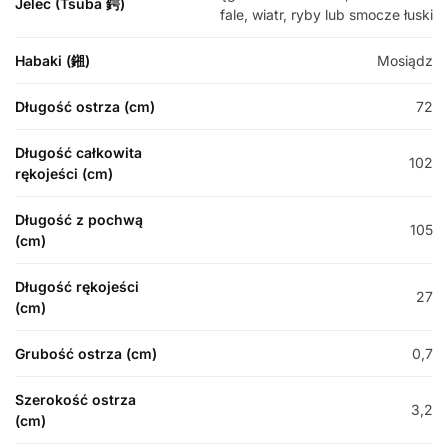
Jelec (Tsuba 鍔)
fale, wiatr, ryby lub smocze łuski
Habaki (鎺)
Mosiądz
Długość ostrza (cm)
72
Długość całkowita
102
rękojeści (cm)
Długość z pochwą
105
(cm)
Długość rękojeści
27
(cm)
Grubość ostrza (cm)
0,7
Szerokość ostrza
3,2
(cm)