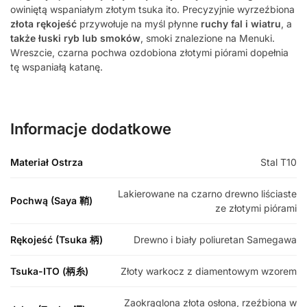
owiniętą wspaniałym złotym tsuka ito. Precyzyjnie wyrzeźbiona
złota rękojeść
przywołuje na myśl płynne
ruchy fal i wiatru
, a
także łuski ryb lub smoków
, smoki znalezione na Menuki.
Wreszcie, czarna pochwa ozdobiona złotymi piórami dopełnia
tę wspaniałą katanę.
Informacje dodatkowe
Materiał Ostrza
Stal T10
Lakierowane na czarno drewno liściaste
Pochwą (Saya 鞘)
ze złotymi piórami
Rękojeść (Tsuka 柄)
Drewno i biały poliuretan Samegawa
Tsuka-ITO (柄糸)
Złoty warkocz z diamentowym wzorem
Zaokrąglona złota osłona, rzeźbiona w