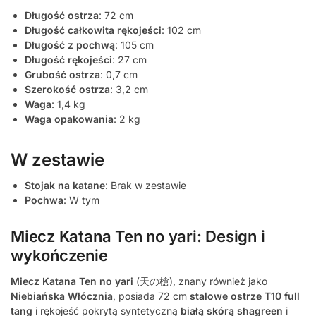
Długość ostrza
: 72 cm
Długość całkowita rękojeści
: 102 cm
Długość z pochwą
: 105 cm
Długość rękojeści
: 27 cm
Grubość ostrza
: 0,7 cm
Szerokość ostrza
: 3,2 cm
Waga
: 1,4 kg
Waga opakowania
: 2 kg
W zestawie
Stojak na katane
: Brak w zestawie
Pochwa
: W tym
Miecz Katana Ten no yari: Design i
wykończenie
Miecz Katana Ten no yari
(天の槍), znany również jako
Niebiańska Włócznia
, posiada 72 cm
stalowe ostrze T10 full
tang
i rękojeść pokrytą syntetyczną
białą skórą shagreen
i