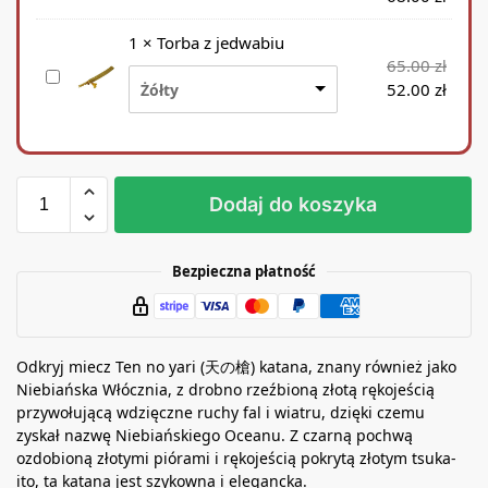
t
o
1
×
Torba z jedwabiu
j
65.00
zł
T
a
52.00
zł
Żółty
o
k
r
n
b
a
a
k
z
a
Dodaj do koszyka
j
t
e
a
d
n
Bezpieczna płatność
w
ę
a
b
i
Odkryj miecz Ten no yari (天の槍) katana, znany również jako
u
Niebiańska Włócznia, z drobno rzeźbioną złotą rękojeścią
przywołującą wdzięczne ruchy fal i wiatru, dzięki czemu
zyskał nazwę Niebiańskiego Oceanu. Z czarną pochwą
ozdobioną złotymi piórami i rękojeścią pokrytą złotym tsuka-
ito, ta katana jest szykowna i elegancka.