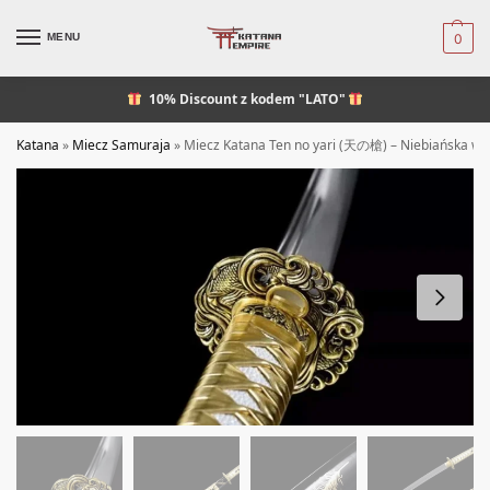
MENU
0
10% Discount
z kodem "LATO"
Katana
»
Miecz Samuraja
»
Miecz Katana Ten no yari (天の槍) – Niebiańska wł