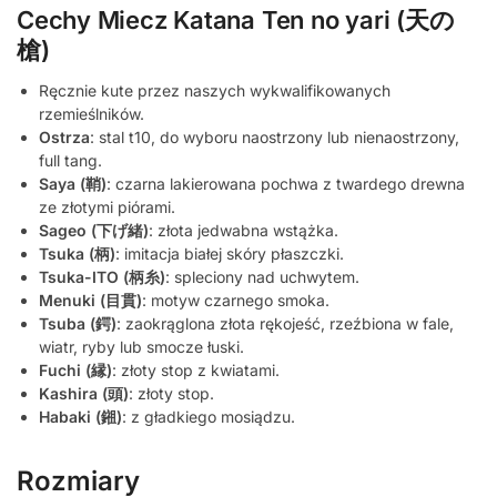
Cechy Miecz Katana Ten no yari (天の
槍)
Ręcznie kute przez naszych wykwalifikowanych
rzemieślników.
Ostrza
: stal t10, do wyboru naostrzony lub nienaostrzony,
full tang.
Saya (鞘)
: czarna lakierowana pochwa z twardego drewna
ze złotymi piórami.
Sageo (下げ緒)
: złota jedwabna wstążka.
Tsuka (柄)
: imitacja białej skóry płaszczki.
Tsuka-ITO (柄糸)
: spleciony nad uchwytem.
Menuki (目貫)
: motyw czarnego smoka.
Tsuba (鍔)
: zaokrąglona złota rękojeść, rzeźbiona w fale,
wiatr, ryby lub smocze łuski.
Fuchi (縁)
: złoty stop z kwiatami.
Kashira (頭)
: złoty stop.
Habaki (鎺)
: z gładkiego mosiądzu.
Rozmiary