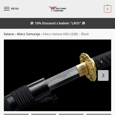
MENU
0
🎁
10% Discount
z kodem "LATO" 🎁
Katana
»
Miecz Samuraja
»
Miecz Katana Kōki (光輝) – Blask