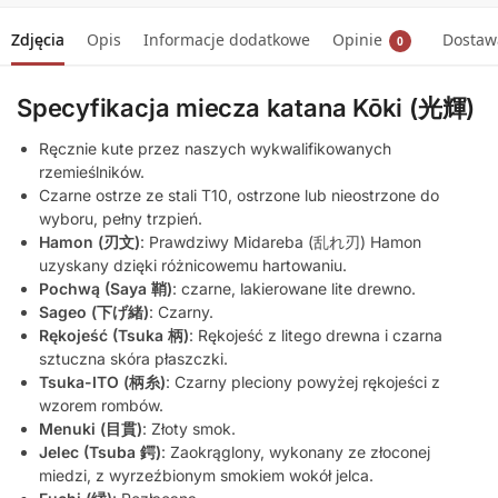
Zdjęcia
Opis
Informacje dodatkowe
Opinie
Dostawa
0
Specyfikacja miecza katana Kōki (光輝)
Ręcznie kute przez naszych wykwalifikowanych
rzemieślników.
Czarne ostrze ze stali T10, ostrzone lub nieostrzone do
wyboru, pełny trzpień.
Hamon (刃文)
: Prawdziwy Midareba (乱れ刃) Hamon
uzyskany dzięki różnicowemu hartowaniu.
Pochwą (Saya 鞘)
: czarne, lakierowane lite drewno.
Sageo (下げ緒)
: Czarny.
Rękojeść (Tsuka 柄)
: Rękojeść z litego drewna i czarna
sztuczna skóra płaszczki.
Tsuka-ITO (柄糸)
: Czarny pleciony powyżej rękojeści z
wzorem rombów.
Menuki (目貫)
: Złoty smok.
Jelec (Tsuba 鍔)
: Zaokrąglony, wykonany ze złoconej
miedzi, z wyrzeźbionym smokiem wokół jelca.