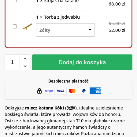
S
1
×
Stojak na katanę
68.00
zł
t
o
1
×
Torba z jedwabiu
j
65.00
zł
T
a
52.00
zł
Żółty
o
k
r
n
b
a
a
k
z
a
Dodaj do koszyka
j
t
e
a
d
n
Bezpieczna płatność
w
ę
a
b
i
Odkryjcie
miecz katana Kōki (光輝)
, idealne ucieleśnienie
u
boskiego światła, które prowadzi wojowników do honoru.
Ostrze z hartowanej glinianej stali T10 ma głębokie czarne
wykończenie, a jego autentyczny hamon świadczy o
mistrzostwie japońskich mieczników. Pozłacana miedziana