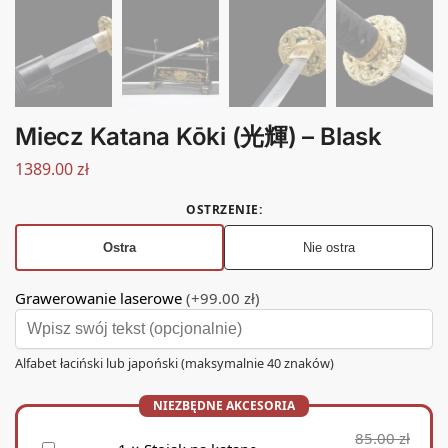
Miecz Katana Kōki (光輝) – Blask
1389.00
zł
OSTRZENIE
:
Ostra
Nie ostra
Grawerowanie laserowe
(+99.00 zł)
Alfabet łaciński lub japoński (maksymalnie 40 znaków)
85.00
zł