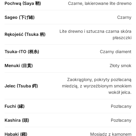
Pochwą (Saya 鞘)
Czarne, lakierowane lite drewno
Sageo (下げ緒)
Czarny
Lite drewno i sztuczna czarna skóra
Rękojeść (Tsuka 柄)
płaszczki
Tsuka-ITO (柄糸)
Czarny diament
Menuki (目貫)
Złoty smok
Zaokrąglony, pokryty pozłacaną
Jelec (Tsuba 鍔)
miedzią, z wyrzeźbionym smokiem
wokół jelca.
Fuchi (縁)
Pozłacany
Kashira (頭)
Pozłacany
Habaki (鎺)
Mosiądz z kamonem