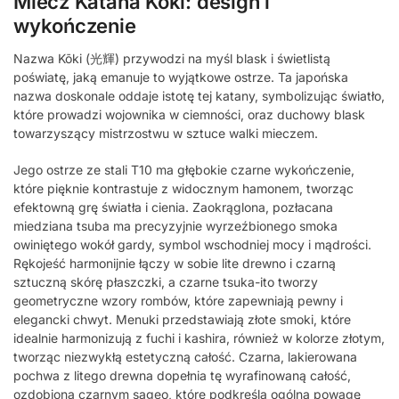
Miecz Katana Kōki: design i
wykończenie
Nazwa Kōki (光輝) przywodzi na myśl blask i świetlistą
poświatę, jaką emanuje to wyjątkowe ostrze. Ta japońska
nazwa doskonale oddaje istotę tej katany, symbolizując światło,
które prowadzi wojownika w ciemności, oraz duchowy blask
towarzyszący mistrzostwu w sztuce walki mieczem.
Jego ostrze ze stali T10 ma głębokie czarne wykończenie,
które pięknie kontrastuje z widocznym hamonem, tworząc
efektowną grę światła i cienia. Zaokrąglona, pozłacana
miedziana tsuba ma precyzyjnie wyrzeźbionego smoka
owiniętego wokół gardy, symbol wschodniej mocy i mądrości.
Rękojeść harmonijnie łączy w sobie lite drewno i czarną
sztuczną skórę płaszczki, a czarne tsuka-ito tworzy
geometryczne wzory rombów, które zapewniają pewny i
elegancki chwyt. Menuki przedstawiają złote smoki, które
idealnie harmonizują z fuchi i kashira, również w kolorze złotym,
tworząc niezwykłą estetyczną całość. Czarna, lakierowana
pochwa z litego drewna dopełnia tę wyrafinowaną całość,
ozdobiona czarnym sageo, które podkreśla ogólną powagę