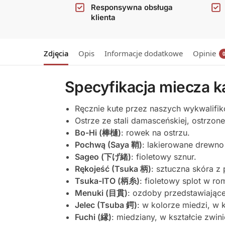
Responsywna obsługa
klienta
Zdjęcia
Opis
Informacje dodatkowe
Opinie
Specyfikacja miecza 
Ręcznie kute przez naszych wykwalifi
Ostrze ze stali damasceńskiej, ostrzone
Bo-Hi (棒樋)
: rowek na ostrzu.
Pochwą (Saya 鞘)
: lakierowane drewno 
Sageo (下げ緒)
: fioletowy sznur.
Rękojeść (Tsuka 柄)
: sztuczna skóra z 
Tsuka-ITO (柄糸)
: fioletowy splot w ro
Menuki (目貫)
: ozdoby przedstawiając
Jelec (Tsuba 鍔)
: w kolorze miedzi, w 
Fuchi (縁)
: miedziany, w kształcie zwin