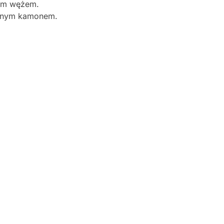
tym wężem.
anym kamonem.