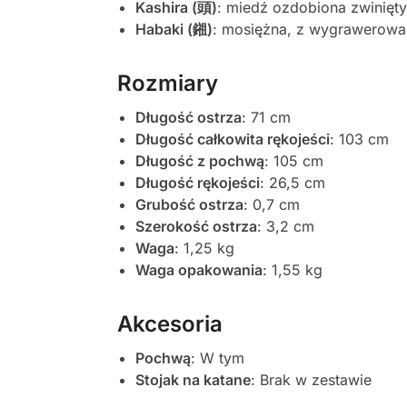
Kashira (頭)
: miedź ozdobiona zwinię
Habaki (鎺)
: mosiężna, z wygrawerow
Rozmiary
Długość ostrza
: 71 cm
Długość całkowita rękojeści
: 103 cm
Długość z pochwą
: 105 cm
Długość rękojeści
: 26,5 cm
Grubość ostrza
: 0,7 cm
Szerokość ostrza
: 3,2 cm
Waga
: 1,25 kg
Waga opakowania
: 1,55 kg
Akcesoria
Pochwą
: W tym
Stojak na katane
: Brak w zestawie