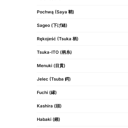
Pochwą (Saya 鞘)
Sageo (下げ緒)
Rękojeść (Tsuka 柄)
Tsuka-ITO (柄糸)
Menuki (目貫)
Jelec (Tsuba 鍔)
Fuchi (縁)
Kashira (頭)
Habaki (鎺)