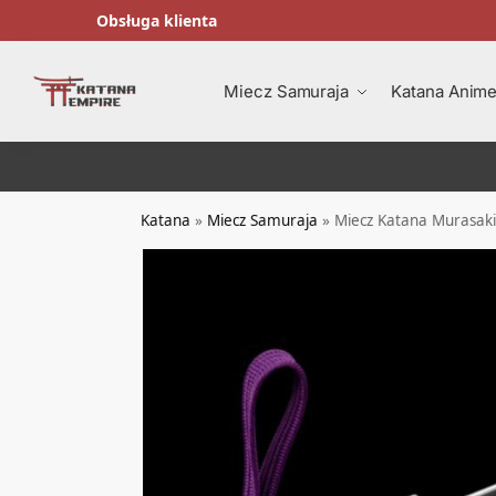
Obsługa klienta
Wyszukiwanie
Miecz Samuraja
Katana Anime
Katana
»
Miecz Samuraja
»
Miecz Katana Murasaki