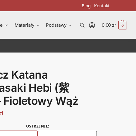
Blog
Kontakt
ze
Materiały
Podstawy
0.00
zł
0
Szukaj
cz Katana
asaki Hebi (紫
– Fioletowy Wąż
zł
OSTRZENIE
: