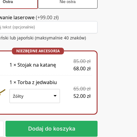
Ostra
Nie ostra
anie laserowe
(+99.00 zł)
ciński lub japoński (maksymalnie 40 znaków)
85.00
zł
1
×
Stojak na katanę
68.00
zł
1
×
Torba z jedwabiu
65.00
zł
52.00
zł
Żółty
Dodaj do koszyka