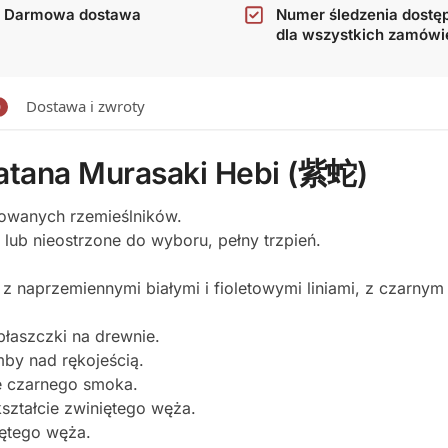
Darmowa dostawa
Numer śledzenia dostę
dla wszystkich zamówi
Dostawa i zwroty
0
katana Murasaki Hebi (紫蛇)
kowanych rzemieślników.
 lub nieostrzone do wyboru, pełny trzpień.
z naprzemiennymi białymi i fioletowymi liniami, z czarnym K
płaszczki na drewnie.
mby nad rękojeścią.
e czarnego smoka.
kształcie zwiniętego węża.
iętego węża.