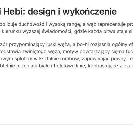
 Hebi: design i wykończenie
mbolizuje duchowość i wysoką rangę, a wąż reprezentuje pr
ierunku wyższej świadomości, gdzie każda bitwa staje się
wzór przypominający łuski węża, a bo-hi rozjaśnia ogólny e
zedstawia zwiniętego węża, motyw powtarzający się na fuch
letowym splotem w kształcie rombów, zapewniając pewny i e
nie przeplata białe i fioletowe linie, kontrastujące z cz