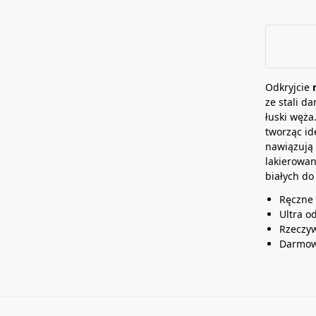
t
e
a
d
n
w
ę
a
b
Odkryjcie
i
ze stali d
u
łuski węża
tworząc id
nawiązują 
lakierowa
białych do 
Ręczne
Ultra o
Rzeczyw
Darmow