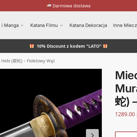
Darmowa dostawa
 i Manga
Katana Filmu
Katana Dekoracja
Inne Miec
10% Discount
z kodem "LATO"
 Hebi (紫蛇) – Fioletowy Wąż
Mie
Mur
蛇) 
1289.00