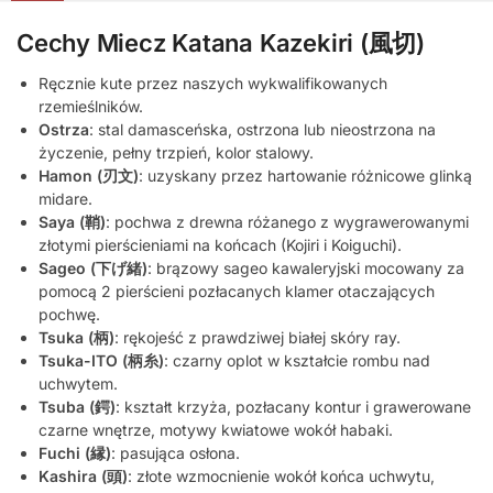
Cechy Miecz Katana Kazekiri (風切)
Ręcznie kute przez naszych wykwalifikowanych
rzemieślników.
Ostrza
: stal damasceńska, ostrzona lub nieostrzona na
życzenie, pełny trzpień, kolor stalowy.
Hamon (刃文)
: uzyskany przez hartowanie różnicowe glinką
midare.
Saya (鞘)
: pochwa z drewna różanego z wygrawerowanymi
złotymi pierścieniami na końcach (Kojiri i Koiguchi).
Sageo (下げ緒)
: brązowy sageo kawaleryjski mocowany za
pomocą 2 pierścieni pozłacanych klamer otaczających
pochwę.
Tsuka (柄)
: rękojeść z prawdziwej białej skóry ray.
Tsuka-ITO (柄糸)
: czarny oplot w kształcie rombu nad
uchwytem.
Tsuba (鍔)
: kształt krzyża, pozłacany kontur i grawerowane
czarne wnętrze, motywy kwiatowe wokół habaki.
Fuchi (縁)
: pasująca osłona.
Kashira (頭)
: złote wzmocnienie wokół końca uchwytu,