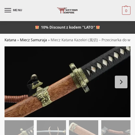
MENU
0
10% Discount
z kodem "LATO"
Katana
»
Miecz Samuraja
»
Miecz Katana Kazekiri (風切) – Przecinarka do wiat