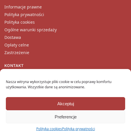
Informacje prawne
Polityka prywatności
Polityka cookies
Ogólne warunki sprzedaży
Dostawa
Opłaty celne
Zastrzeżenie
KONTAKT
Nasz zespół obsługi klienta jest dostępny od poniedziałku do
piątku pod adresem
kontakt@katanaempire.pl
, na naszej
Nasza witryna wykorzystuje pliki cookie w celu poprawy komfortu
użytkowania. Wszystkie dane są anonimizowane.
stronie kontaktowej
lub telefonicznie pod numerem +33 6 10
14 34 64.
Akceptuj
Copyright © 2024 KatanaEmpire.pl
Wszelkie prawa zastrzeżone.
Preferencje
Polityka cookies
Polityka prywatności