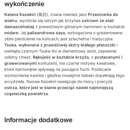
wykończenie
Katana Kazekiri
(風切), znana również jako
Przecinarka do
wiatru
, wyróżnia się ostrym jak brzytwa
ostrzem ze stali
damasceńskiej
z prawdziwym glinianym hamonem w kształcie
midare
. Jej
palisandrowa saya
, wzbogacona o grawerowane
złote pierścienie na końcach, jest szlachetna i tradycyjna.
Tsuka
,
wykonana z prawdziwej skóry białego płaszczki
i
owinięta czarnym Tsuka-Ito w diamentowy wzór, zapewnia
solidny chwyt.
Rękojeść w kształcie krzyża
, z
pozłacanymi i
grawerowanymi
konturami, ma czarne motywy kwiatowe,
które harmonijnie spływają na pasujące fuchi. Pozłacane
wzmocnienie kashira i gładkie mosiężne habaki dopełniają tego
arcydzieła. Nazwa Kazekiri nawiązuje do mocy i precyzji
ostrza
,
które jest w stanie przeciąć nawet najmniejszą
cząsteczkę powietrza
.
Informacje dodatkowe