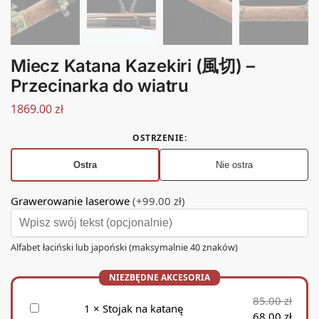
Miecz Katana Kazekiri (風切) –
Przecinarka do wiatru
1869.00
zł
OSTRZENIE
:
Ostra
Nie ostra
Grawerowanie laserowe
(+99.00 zł)
Alfabet łaciński lub japoński (maksymalnie 40 znaków)
85.00
zł
S
1
×
Stojak na katanę
68.00
zł