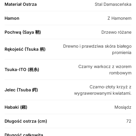
Materiał Ostrza
Stal Damasceńska
Hamon
Z Hamonem
Pochwą (Saya 鞘)
Drzewo różane
Drewno i prawdziwa skóra białego
Rękojeść (Tsuka 柄)
promienia
Czarny warkocz z wzorem
Tsuka-ITO (柄糸)
rombowym
Czarno-złoty krzyż z
Jelec (Tsuba 鍔)
wygrawerowanymi kwiatami.
Habaki (鎺)
Mosiądz
Długość ostrza (cm)
72
Długość całkowita