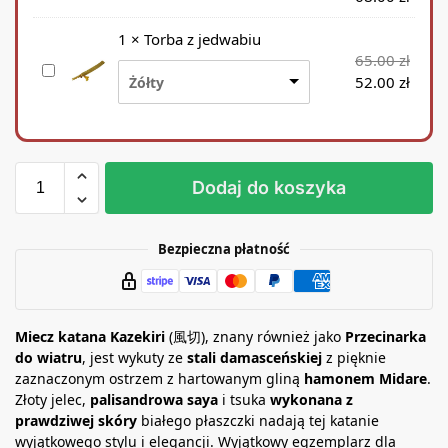
t
o
1
×
Torba z jedwabiu
j
65.00
zł
T
a
52.00
zł
Żółty
o
k
r
n
b
a
a
k
z
a
Dodaj do koszyka
j
t
e
a
d
n
Bezpieczna płatność
w
ę
a
b
i
Miecz katana Kazekiri
(風切), znany również jako
Przecinarka
u
do wiatru
, jest wykuty ze
stali damasceńskiej
z pięknie
zaznaczonym ostrzem z hartowanym gliną
hamonem Midare
.
Złoty jelec,
palisandrowa saya
i tsuka
wykonana z
prawdziwej skóry
białego płaszczki nadają tej katanie
wyjątkowego stylu i elegancji. Wyjątkowy egzemplarz dla