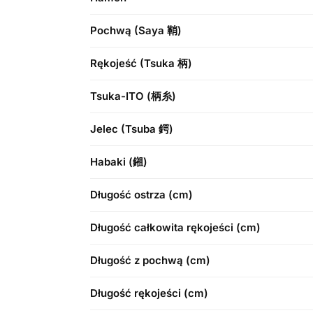
Pochwą (Saya 鞘)
Rękojeść (Tsuka 柄)
Tsuka-ITO (柄糸)
Jelec (Tsuba 鍔)
Habaki (鎺)
Długość ostrza (cm)
Długość całkowita rękojeści (cm)
Długość z pochwą (cm)
Długość rękojeści (cm)