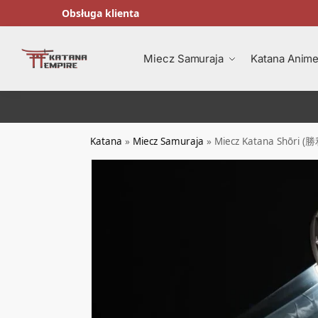
Obsługa klienta
Wyszukiwanie
Miecz Samuraja
Katana Anime
Katana
»
Miecz Samuraja
»
Miecz Katana Shōri (勝