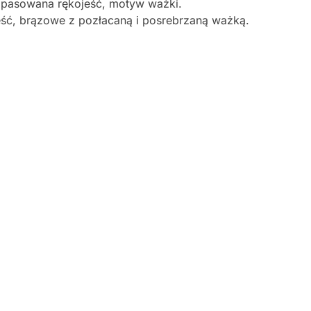
dopasowana rękojeść, motyw ważki.
eść, brązowe z pozłacaną i posrebrzaną ważką.