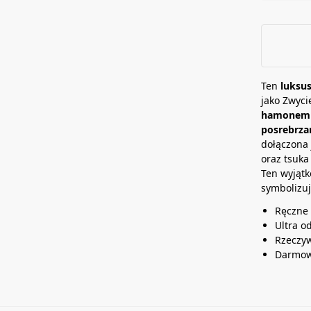
t
e
a
d
n
w
ę
a
b
Ten
luksu
i
jako Zwyci
u
hamonem
posrebrza
dołączona
oraz tsuk
Ten wyjątk
symbolizuj
Ręczne
Ultra o
Rzeczyw
Darmow