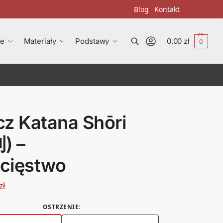
Blog
Kontakt
ze
Materiały
Podstawy
0.00
zł
0
Szukaj
cz Katana Shōri
) –
cięstwo
zł
OSTRZENIE
: