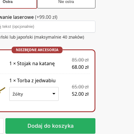
Ostra
Nie ostra
anie laserowe
(+99.00 zł)
ciński lub japoński (maksymalnie 40 znaków)
85.00
zł
1
×
Stojak na katanę
68.00
zł
1
×
Torba z jedwabiu
65.00
zł
52.00
zł
Żółty
Dodaj do koszyka