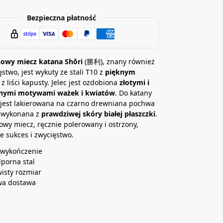
Bezpieczna płatność
sowy miecz katana Shōri
(勝利), znany również
ęstwo, jest wykuty ze stali T10 z
pięknym
z liści kapusty. Jelec jest ozdobiona
złotymi i
nymi motywami ważek i kwiatów
. Do katany
 jest lakierowana na czarno drewniana pochwa
a wykonana z
prawdziwej skóry białej płaszczki
.
owy miecz, ręcznie polerowany i ostrzony,
e sukces i zwycięstwo.
 wykończenie
dporna stal
isty rozmiar
a dostawa