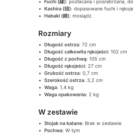
Fuchi (縁)
: pozłacana i posrebrzana, 
Kashira (頭)
: dopasowane fuchi i rękoj
Habaki (鎺)
: mosiądz.
Rozmiary
Długość ostrza
: 72 cm
Długość całkowita rękojeści
: 102 cm
Długość z pochwą
: 105 cm
Długość rękojeści
: 27 cm
Grubość ostrza
: 0,7 cm
Szerokość ostrza
: 3,2 cm
Waga
: 1,4 kg
Waga opakowania
: 2 kg
W zestawie
Stojak na katane
: Brak w zestawie
Pochwa
: W tym