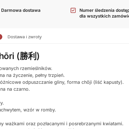
Darmowa dostawa
Numer śledzenia dostę
dla wszystkich zamówi
Dostawa i zwroty
0
hōri (勝利)
kowanych rzemieślników.
ona na życzenie, pełny trzpień.
żnicowe odpuszczanie gliny, forma chôji (liść kapusty).
na na czarno.
y.
 uchwytem, wzór w romby.
ny ważkami oraz pozłacanymi i posrebrzanymi kwiatami.