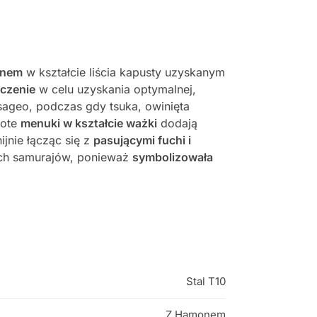
onem
w kształcie liścia kapusty uzyskanym
yczenie
w celu uzyskania optymalnej,
ageo, podczas gdy tsuka, owinięta
łote
menuki w kształcie ważki
dodają
ijnie łącząc się z
pasującymi fuchi i
ch samurajów, ponieważ
symbolizowała
Stal T10
Z Hamonem