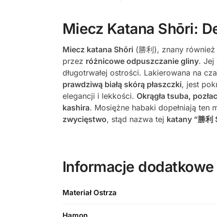
Miecz Katana Shōri: D
Miecz katana Shōri
(勝利), znany również
przez
różnicowe odpuszczanie gliny
. Jej
długotrwałej ostrości. Lakierowana na c
prawdziwą białą skórą płaszczki
, jest po
elegancji i lekkości.
Okrągła tsuba, pozła
kashira
. Mosiężne habaki dopełniają ten 
zwycięstwo
, stąd nazwa tej
katany “勝利 
Informacje dodatkowe
Materiał Ostrza
Hamon