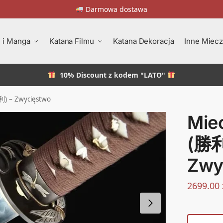
Darmowa dostawa
 i Manga
Katana Filmu
Katana Dekoracja
Inne Miec
10% Discount
z kodem "LATO"
利) – Zwycięstwo
Mie
(勝利
Zwy
2699.00