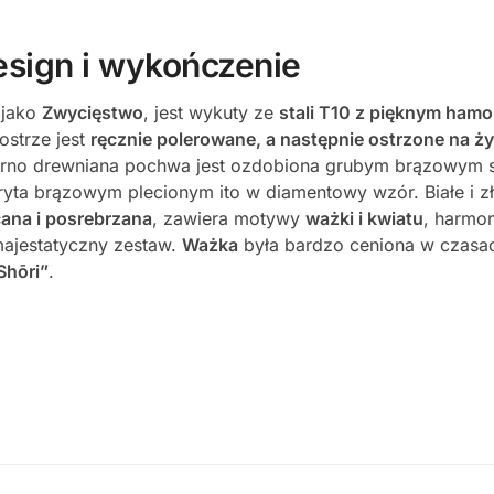
esign i wykończenie
 jako
Zwycięstwo
, jest wykuty ze
stali T10 z pięknym ham
 ostrze jest
ręcznie polerowane, a następnie ostrzone na ż
zarno drewniana pochwa jest ozdobiona grubym brązowym s
kryta brązowym plecionym ito w diamentowy wzór. Białe i z
cana i posrebrzana
, zawiera motywy
ważki i kwiatu
, harmon
majestatyczny zestaw.
Ważka
była bardzo ceniona w czasa
Shōri”
.