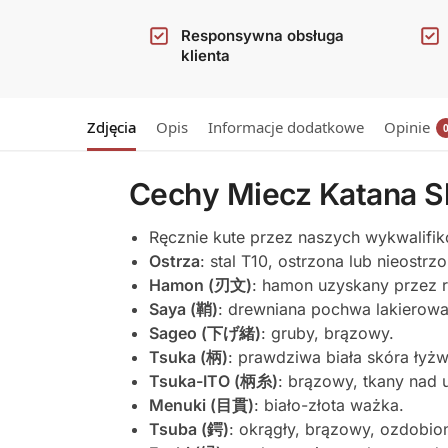
Responsywna obsługa
klienta
Zdjęcia
Opis
Informacje dodatkowe
Opinie
Cechy Miecz Katana S
Ręcznie kute przez naszych wykwalifi
Ostrza
: stal T10, ostrzona lub nieostrz
Hamon (刃文)
: hamon uzyskany przez ró
Saya (鞘)
: drewniana pochwa lakierowa
Sageo (下げ緒)
: gruby, brązowy.
Tsuka (柄)
: prawdziwa biała skóra łyżw
Tsuka-ITO (柄糸)
: brązowy, tkany nad
Menuki (目貫)
: biało-złota ważka.
Tsuba (鍔)
: okrągły, brązowy, ozdobio